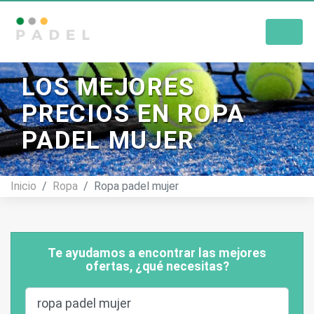
Tienda De Pádel
LOS MEJORES
PRECIOS EN ROPA
PADEL MUJER
Inicio
Ropa
Ropa padel mujer
Te ayudamos a encontrar las mejores
ofertas, ¿qué necesitas?