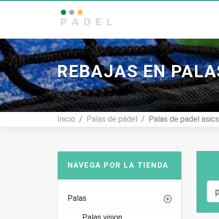
Tienda De Pádel
REBAJAS EN PALA
Inicio
Palas de pádel
Palas de padel asics
NAVEGA POR LA TIENDA
Palas
Palas vision