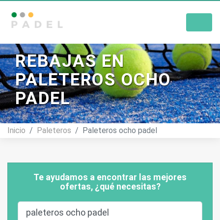
Tienda De Pádel
REBAJAS EN
PALETEROS OCHO
PADEL
Inicio
Paleteros
Paleteros ocho padel
Te ayudamos a encontrar las mejores
ofertas, ¿qué necesitas?