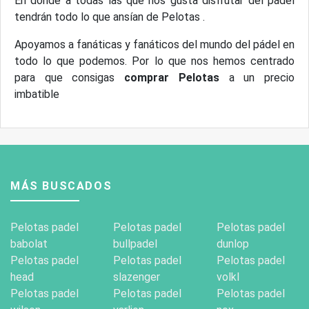
En donde a todas las que nos gusta disfrutar del pádel
tendrán todo lo que ansían de Pelotas .
Apoyamos a fanáticas y fanáticos del mundo del pádel en
todo lo que podemos. Por lo que nos hemos centrado
para que consigas
comprar Pelotas
a un precio
imbatible
MÁS BUSCADOS
Pelotas padel
Pelotas padel
Pelotas padel
babolat
bullpadel
dunlop
Pelotas padel
Pelotas padel
Pelotas padel
head
slazenger
volkl
Pelotas padel
Pelotas padel
Pelotas padel