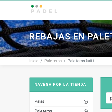
Tienda De Pádel
REBAJAS EN PALE
Inicio
Paleteros
Paleteros kaitt
NAVEGA POR LA TIENDA
Palas
Paleteros