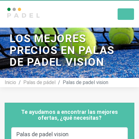
Tienda De Pádel
LOS MEJORES
PRECIOS EN PALAS
DE PADEL VISION
Inicio
Palas de pádel
Palas de padel vision
Te ayudamos a encontrar las mejores
ofertas, ¿qué necesitas?