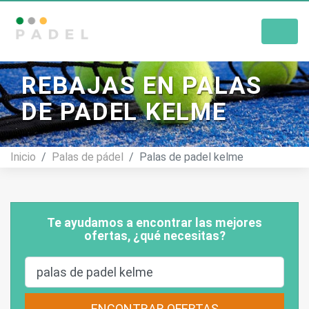
Tienda De Pádel
REBAJAS EN PALAS
DE PADEL KELME
Inicio
Palas de pádel
Palas de padel kelme
Te ayudamos a encontrar las mejores
ofertas, ¿qué necesitas?
ENCONTRAR OFERTAS